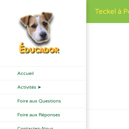
Passer
Teckel à P
au
contenu
Accueil
Activités ➤
Foire aux Questions
Foire aux Réponses
Contactez-Nous