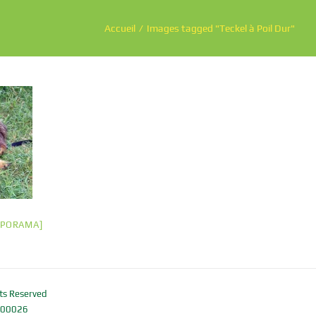
Accueil
Images tagged "Teckel à Poil Dur"
APORAMA]
ts Reserved
 00026