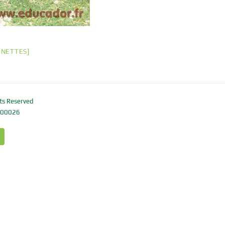
GNETTES]
ts Reserved
 00026
e
X