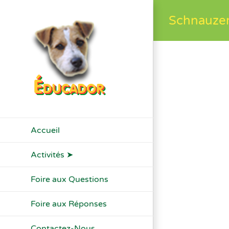
Passer
Schnauzer
au
contenu
Accueil
Activités ➤
Foire aux Questions
Foire aux Réponses
Contactez-Nous